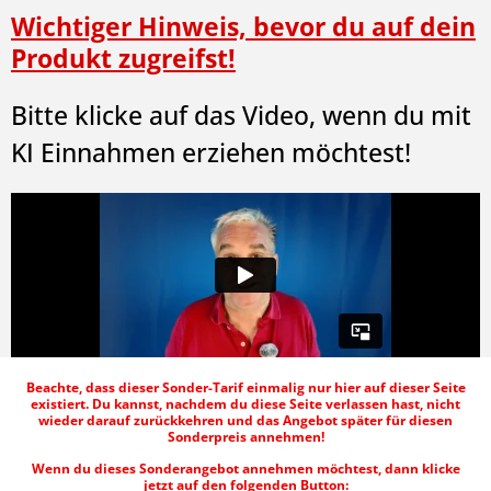
Wichtiger Hinweis, bevor du auf dein
Produkt zugreifst!
Bitte klicke auf das Video, wenn du mit
KI Einnahmen erziehen möchtest!
Beachte, dass dieser Sonder-Tarif einmalig nur hier auf dieser Seite
existiert. Du kannst, nachdem du diese Seite verlassen hast, nicht
wieder darauf zurückkehren und das Angebot später für diesen
Sonderpreis annehmen!
Wenn du dieses Sonderangebot annehmen möchtest, dann klicke
jetzt auf den folgenden Button: