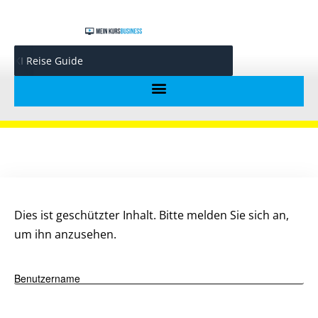
KI Reise Guide
KI Reise-Podcast erstellen
Profitable Salespages mit Claude
GEO Traffic
AI Avatar Creator
Dies ist geschützter Inhalt. Bitte melden Sie sich an,
um ihn anzusehen.
Benutzername