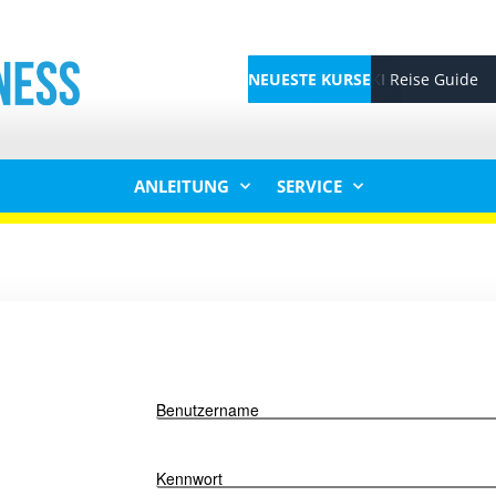
NEUESTE KURSE
KI Reise Guide
KI Reise-Podcast 
Profitable Sales
ANLEITUNG
SERVICE
GEO Traffic
AI Avatar Creato
Benutzername
Kennwort